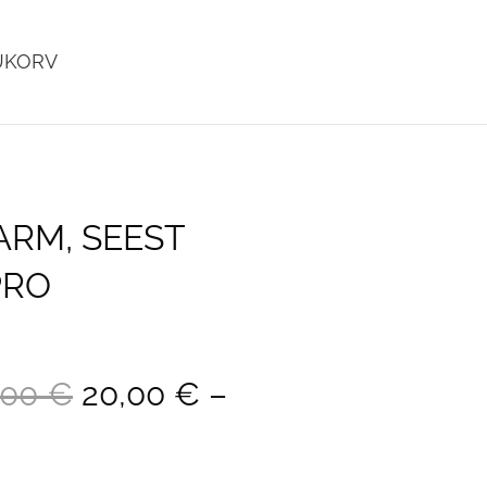
UKORV
lisati ostukorvi.
Vaata ostukorvi
ARM, SEEST
PRO
,00 €
20,00 €
–