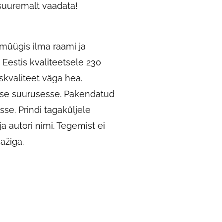
t suuremalt vaadata!
müügis ilma raami ja
 Eestis kvaliteetsele 230
skvaliteet väga hea.
esse suurusesse. Pakendatud
sse. Prindi tagaküljele
 ja autori nimi. Tegemist ei
ažiga.