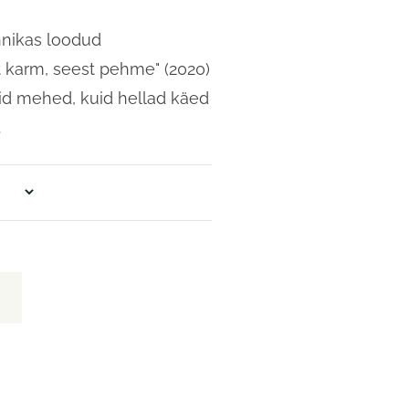
hnikas loodud
st karm, seest pehme" (2020)
id mehed, kuid hellad käed
.