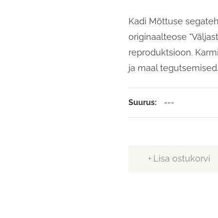
Kadi Mõttuse segate
originaalteose "Välja
reproduktsioon. Karm
ja maal tegutsemised
Suurus
Lisa ostukorvi