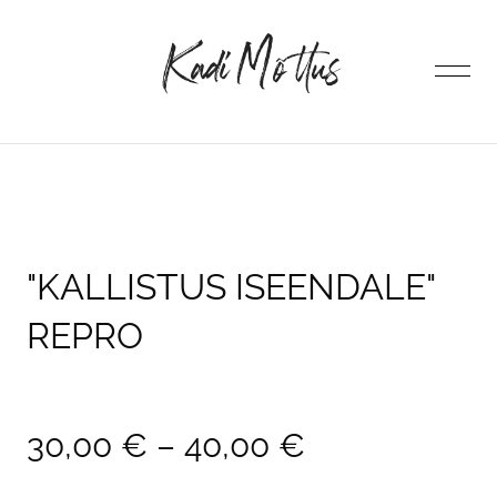
lisati ostukorvi.
Vaata ostukorvi
ESILEHT
POOD
"KALLISTUS ISEENDALE"
REPRO
AUTORIST
KONTAKT
30,00 €
–
40,00 €