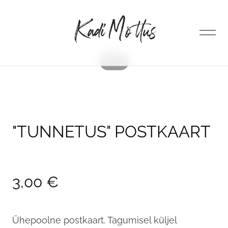
lisati ostukorvi.
Vaata ostukorvi
1 / 2
ESILEHT
POOD
"TUNNETUS" POSTKAART
AUTORIST
3,00 €
KONTAKT
Ühepoolne postkaart. Tagumisel küljel