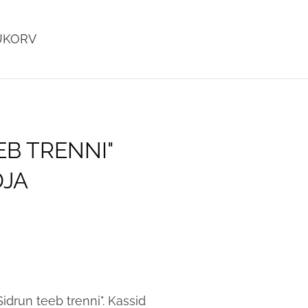
UKORV
lisati ostukorvi.
Vaata ostukorvi
EB TRENNI"
DJA
idrun teeb trenni". Kassid