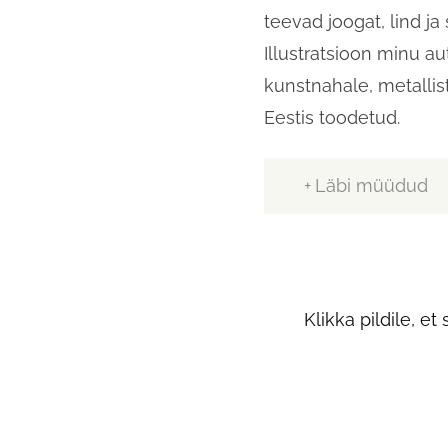
teevad joogat, lind ja 
Illustratsioon minu au
kunstnahale, metallis
Eestis toodetud.
Läbi müüdud
Klikka pildile, e