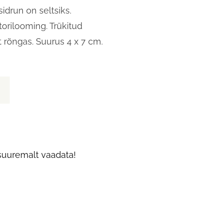
sidrun on seltsiks.
torilooming. Trükitud
t rõngas. Suurus 4 x 7 cm.
t suuremalt vaadata!