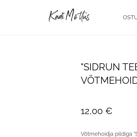
OST
"SIDRUN TE
VÕTMEHOI
12,00 €
Võtmehoidja pildiga "S