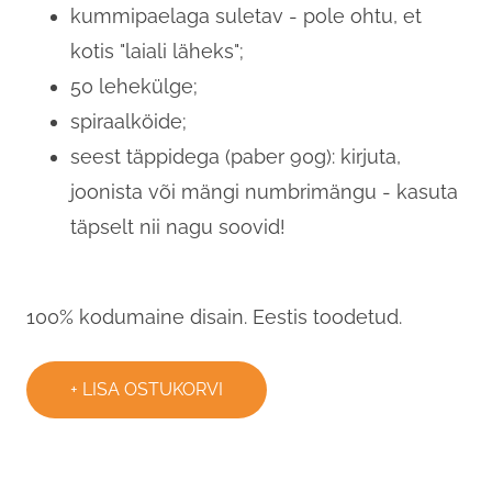
kummipaelaga suletav - pole ohtu, et
kotis "laiali läheks";
50 lehekülge;
spiraalköide;
seest täppidega (paber 90g): kirjuta,
joonista või mängi numbrimängu - kasuta
täpselt nii nagu soovid!
100% kodumaine disain. Eestis toodetud.
LISA OSTUKORVI