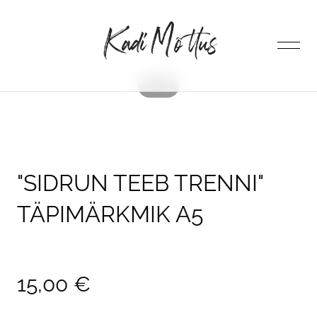
lisati ostukorvi.
Vaata ostukorvi
1 / 3
ESILEHT
POOD
"SIDRUN TEEB TRENNI"
TÄPIMÄRKMIK A5
AUTORIST
KONTAKT
15,00 €