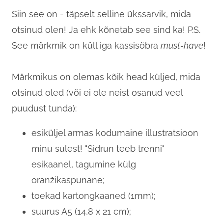
Siin see on - täpselt selline ükssarvik, mida
otsinud olen! Ja ehk kõnetab see sind ka! P.S.
See märkmik on küll iga kassisõbra
must-have
!
Märkmikus on olemas kõik head küljed, mida
otsinud oled (või ei ole neist osanud veel
puudust tunda):
esiküljel armas kodumaine illustratsioon
minu sulest! "Sidrun teeb trenni"
esikaanel, tagumine külg
oranžikaspunane;
toekad kartongkaaned (1mm);
suurus A5 (14,8 x 21 cm);