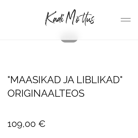
lisati ostukorvi.
Vaata ostukorvi
1 / 2
ESILEHT
POOD
"MAASIKAD JA LIBLIKAD"
ORIGINAALTEOS
AUTORIST
KONTAKT
109,00 €