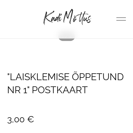
lisati ostukorvi.
Vaata ostukorvi
1 / 2
ESILEHT
POOD
"LAISKLEMISE ÕPPETUND
NR 1" POSTKAART
AUTORIST
KONTAKT
3,00 €